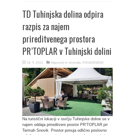
TD Tuhinjska dolina odpira
razpis za najem
prireditvenega prostora
PR’TOPLAR v Tuhinjski dolini
19. 5. 2021
Napovedi in obvestila
,
POUDARJENO
Na turistični lokaciji v osrčju Tuhinjske doline se v
najem oddaja prireditveni prostor PR’TOPLAR pri
Termah Snovik. Prostor ponuja odlično poslovno