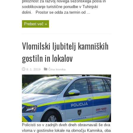
priložnost za razvoj novega sezonskega posla in
sooblikovanje turistične ponudbe v Tuhinjski
dolini. Prostor se odda za termin od ...
Preberi več »
Vlomilski ljubitelj kamniških
gostiln in lokalov
8. 1. 2019
Črna kronika
Policisti so v zadnjih dveh dneh obravnavali še dva
vloma v gostinske lokale na območju Kamnika, oba