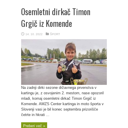
Osemletni dirkač Timon
Grgič iz Komende
14. 10. 2022
ŠPORT
Na zadnji dirki sezone državnega prvenstva v
kartingu je, z osvojenim 2. mestom, nase opozoril
mladi, komaj osemletni dirkač Timon Grgič iz
Komende. AMZS Center kartinga in moto športa v
Slovenji vasi je bil konec septembra prizorišče
četrte in hkrati ...
Preberi več »