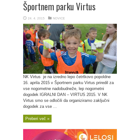
Športnem parku Virtus
24. 4. 2015
NOVICE
NK Virtus je na izredno lepo četrtkovo popoldne
16. aprila 2015 v Športnem parku Virtus priredil za
vse nogometne nadobudneže, lep nogometni
dogodek IGRALNI DAN – VIRTUS 2015. V NK
Virtus smo se odločili da organiziramo zaključni
dogodek za vse ...
Preberi več »