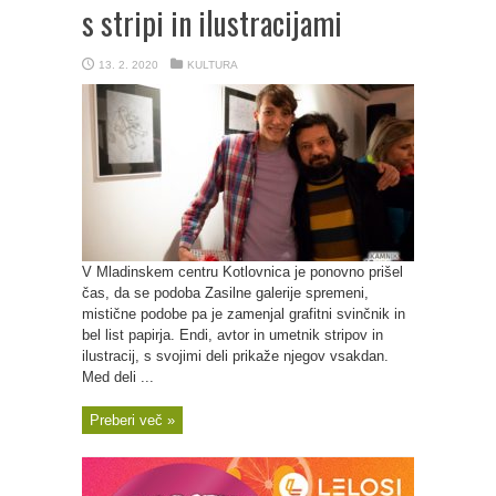
s stripi in ilustracijami
13. 2. 2020
KULTURA
V Mladinskem centru Kotlovnica je ponovno prišel
čas, da se podoba Zasilne galerije spremeni,
mistične podobe pa je zamenjal grafitni svinčnik in
bel list papirja. Endi, avtor in umetnik stripov in
ilustracij, s svojimi deli prikaže njegov vsakdan.
Med deli ...
Preberi več »