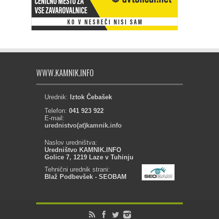
WWW.KAMNIK.INFO
Urednik:
Iztok Čebašek
Telefon:
041 923 922
E-mail:
urednistvo(at)kamnik.info
Naslov uredništva:
Uredništvo KAMNIK.INFO
Golice 7, 1219 Laze v Tuhinju
Tehnični urednik strani:
Blaž Podbevšek - SEOBAM