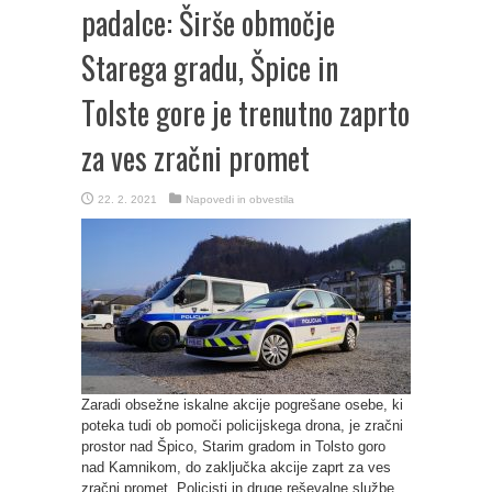
padalce: Širše območje
Starega gradu, Špice in
Tolste gore je trenutno zaprto
za ves zračni promet
22. 2. 2021
Napovedi in obvestila
Zaradi obsežne iskalne akcije pogrešane osebe, ki
poteka tudi ob pomoči policijskega drona, je zračni
prostor nad Špico, Starim gradom in Tolsto goro
nad Kamnikom, do zaključka akcije zaprt za ves
zračni promet. Policisti in druge reševalne službe,