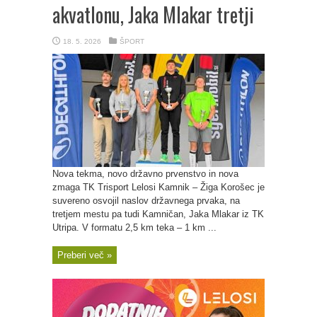
akvatlonu, Jaka Mlakar tretji
18. 5. 2026
ŠPORT
Nova tekma, novo državno prvenstvo in nova
zmaga TK Trisport Lelosi Kamnik – Žiga Korošec je
suvereno osvojil naslov državnega prvaka, na
tretjem mestu pa tudi Kamničan, Jaka Mlakar iz TK
Utripa. V formatu 2,5 km teka – 1 km ...
Preberi več »