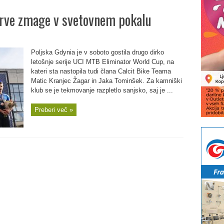
prve zmage v svetovnem pokalu
Poljska Gdynia je v soboto gostila drugo dirko
letošnje serije UCI MTB Eliminator World Cup, na
kateri sta nastopila tudi člana Calcit Bike Teama
Matic Kranjec Žagar in Jaka Tominšek. Za kamniški
klub se je tekmovanje razpletlo sanjsko, saj je ...
Preberi več »