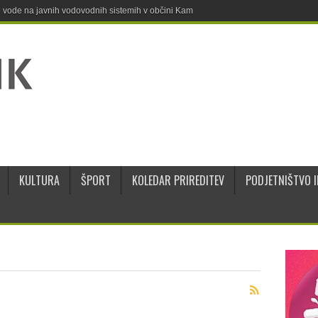
ne vode na javnih vodovodnih sistemih v občini Kamnik
KULTURA
ŠPORT
KOLEDAR PRIREDITEV
PODJETNIŠTVO I