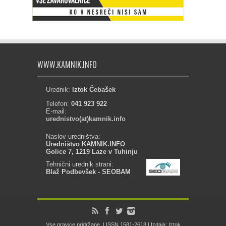
WWW.KAMNIK.INFO
Urednik:
Iztok Čebašek
Telefon:
041 923 922
E-mail:
urednistvo(at)kamnik.info
Naslov uredništva:
Uredništvo KAMNIK.INFO
Golice 7, 1219 Laze v Tuhinju
Tehnični urednik strani:
Blaž Podbevšek - SEOBAM
Vse pravice pridržane. | ISSN 1581-2618 | Izdaja: Iztok