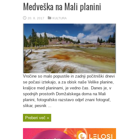
Medveška na Mali planini
20. 8. 2017
KULTURA
Vročine so malo popustile in zadnji počitniški dnevi
se počasi iztekajo, a za obisk naše Velike planine,
kraljice med planinami, je vedno čas. Danes je, v
spodnjih prostorih Domžalskega doma na Mali
planini, fotografsko razstavo odprl znani fotograf,
slikar, pesnik ...
Preberi več »