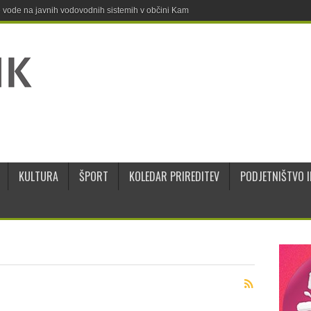
ne vode na javnih vodovodnih sistemih v občini Kamnik
KULTURA
ŠPORT
KOLEDAR PRIREDITEV
PODJETNIŠTVO I