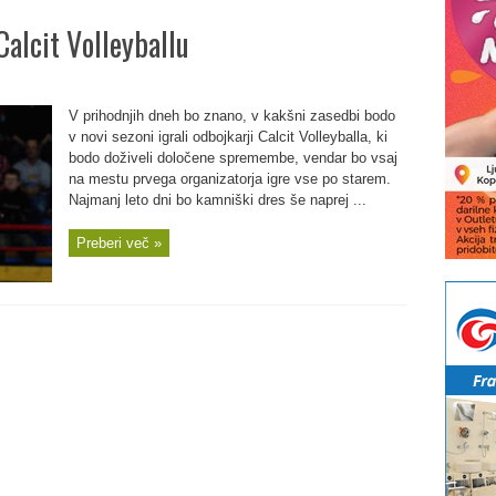
Calcit Volleyballu
V prihodnjih dneh bo znano, v kakšni zasedbi bodo
v novi sezoni igrali odbojkarji Calcit Volleyballa, ki
bodo doživeli določene spremembe, vendar bo vsaj
na mestu prvega organizatorja igre vse po starem.
Najmanj leto dni bo kamniški dres še naprej ...
Preberi več »