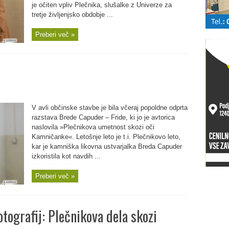
je očiten vpliv Plečnika, slušalke z Univerze za
tretje življenjsko obdobje ...
Preberi več »
V avli občinske stavbe je bila včeraj popoldne odprta
razstava Brede Capuder – Fride, ki jo je avtorica
naslovila »Plečnikova umetnost skozi oči
Kamničanke«. Letošnje leto je t.i. Plečnikovo leto,
kar je kamniška likovna ustvarjalka Breda Capuder
izkoristila kot navdih ...
Preberi več »
otografij: Plečnikova dela skozi