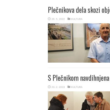
Plečnikova dela skozi obj
26. 5. 2022
KULTURA
S Plečnikom navdihnjena
23. 2. 2019
KULTURA