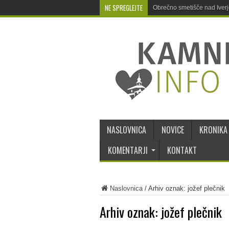
NE SPREGLEJTE
Obrečno smetišče nad Iver
NASLOVNICA
NOVICE
KRONIKA
KOMENTARJI
KONTAKT
Naslovnica
/
Arhiv oznak: jožef plečnik
Arhiv oznak:
jožef plečnik