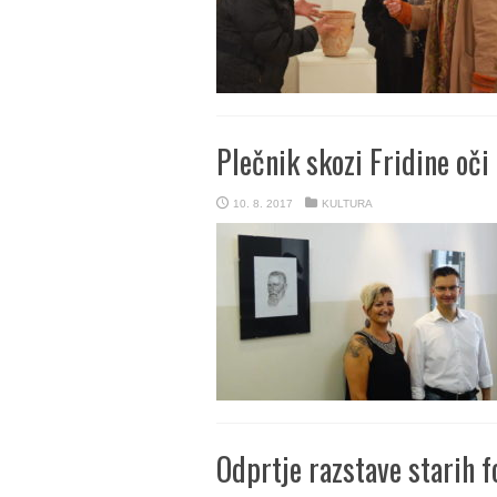
Plečnik skozi Fridine oči
10. 8. 2017
KULTURA
Odprtje razstave starih f