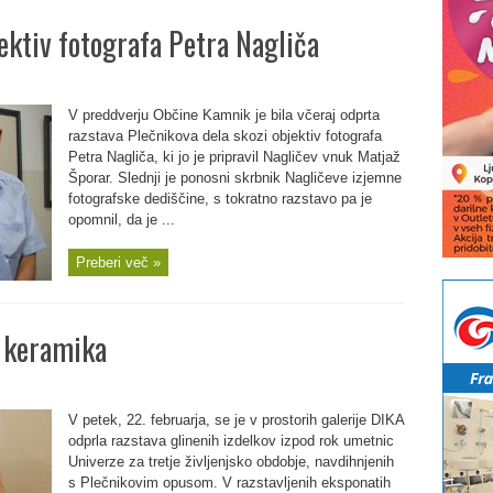
ektiv fotografa Petra Nagliča
V preddverju Občine Kamnik je bila včeraj odprta
razstava Plečnikova dela skozi objektiv fotografa
Petra Nagliča, ki jo je pripravil Nagličev vnuk Matjaž
Šporar. Slednji je ponosni skrbnik Nagličeve izjemne
fotografske dediščine, s tokratno razstavo pa je
opomnil, da je ...
Preberi več »
 keramika
V petek, 22. februarja, se je v prostorih galerije DIKA
odprla razstava glinenih izdelkov izpod rok umetnic
Univerze za tretje življenjsko obdobje, navdihnjenih
s Plečnikovim opusom. V razstavljenih eksponatih