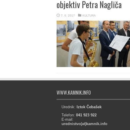
objektiv Petra Nagliča
7. 6. 2017
KULTURA
WWW.KAMNIK.INFO
Urednik:
Iztok Čebašek
Telefon:
041 923 922
E-mail:
urednistvo(at)kamnik.info