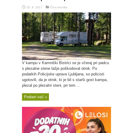
20. 8. 2017
Črna kronika
V kampu v Kamniški Bistrici se je včeraj pri padcu
s plezalne stene lažje poškodoval otrok. Po
podatkih Policijske uprave Ljubljana, so policisti
ugotovili, da je otrok, ki je bil s starši gost kampa,
plezal po plezalni steni, pri tem ...
Preberi več »