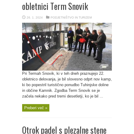
obletnici Term Snovik
26. 1. 2024
PODJETNIŠTVO IN TURIZEM
Pri Termah Snovik, ki v teh dneh praznujejo 22.
obletnico delovanja, je bil slovesno odprt nov kamp,
ki bo popestril turistično ponudbo Tuhinjske doline
in občine Kamnik. Zgodba Term Snovik se je
začela nekako pred tremi desetletji, ko je bil ...
Preberi več »
Otrok padel s plezalne stene