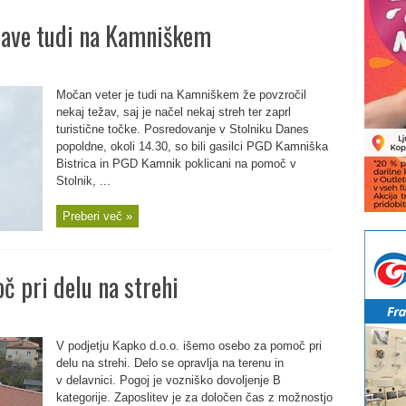
žave tudi na Kamniškem
Močan veter je tudi na Kamniškem že povzročil
nekaj težav, saj je načel nekaj streh ter zaprl
turistične točke. Posredovanje v Stolniku Danes
popoldne, okoli 14.30, so bili gasilci PGD Kamniška
Bistrica in PGD Kamnik poklicani na pomoč v
Stolnik, ...
Preberi več »
č pri delu na strehi
V podjetju Kapko d.o.o. išemo osebo za pomoč pri
delu na strehi. Delo se opravlja na terenu in
v delavnici. Pogoj je vozniško dovoljenje B
kategorije. Zaposlitev je za določen čas z možnostjo