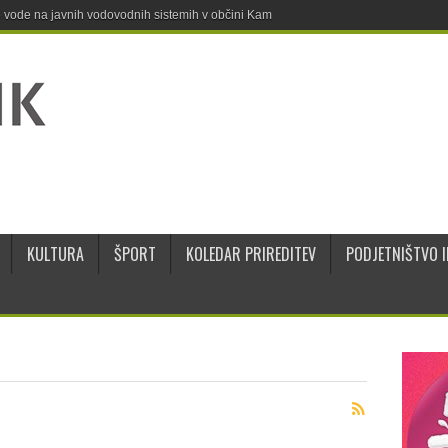
ne vode na javnih vodovodnih sistemih v občini Kamnik
KULTURA
ŠPORT
KOLEDAR PRIREDITEV
PODJETNIŠTVO I