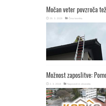
Močan veter povzroča te
26. 3. 2026
Črna kronika
Možnost zaposlitve: Pomo
2. 3. 2018
Napovedi in obvestila