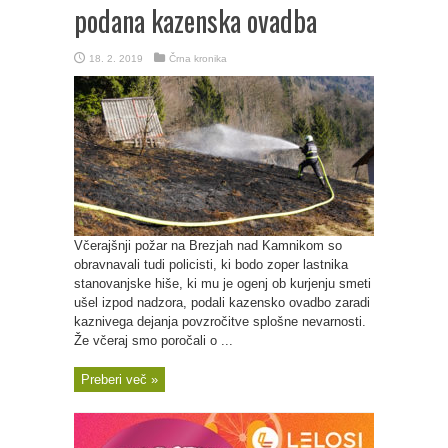
podana kazenska ovadba
18. 2. 2019
Črna kronika
Včerajšnji požar na Brezjah nad Kamnikom so
obravnavali tudi policisti, ki bodo zoper lastnika
stanovanjske hiše, ki mu je ogenj ob kurjenju smeti
ušel izpod nadzora, podali kazensko ovadbo zaradi
kaznivega dejanja povzročitve splošne nevarnosti.
Že včeraj smo poročali o ...
Preberi več »