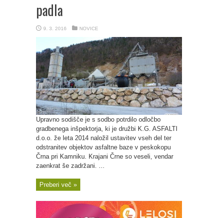
padla
9. 3. 2016
NOVICE
Upravno sodišče je s sodbo potrdilo odločbo
gradbenega inšpektorja, ki je družbi K.G. ASFALTI
d.o.o. že leta 2014 naložil ustavitev vseh del ter
odstranitev objektov asfaltne baze v peskokopu
Črna pri Kamniku. Krajani Črne so veseli, vendar
zaenkrat še zadržani. ...
Preberi več »