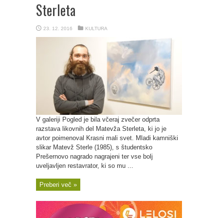
Sterleta
23. 12. 2016
KULTURA
V galeriji Pogled je bila včeraj zvečer odprta
razstava likovnih del Matevža Sterleta, ki jo je
avtor poimenoval Krasni mali svet. Mladi kamniški
slikar Matevž Sterle (1985), s študentsko
Prešernovo nagrado nagrajeni ter vse bolj
uveljavljen restavrator, ki so mu ...
Preberi več »