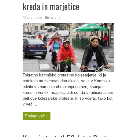
kreda in marjetice
6. 6. 2020
NOVICE
Tokratno kamniško protestno kolesarjenje, ki je
potekalo na svetovni dan okolja, se je v Kamniku
odvilo v znamenju ohranjanja narave, risanja s
kredo in venčki marjetic. Zdi se, da »tradicionalne«
petkove kolesarske proteste, ki so včeraj, tako kot
v več ...
Preberi več »