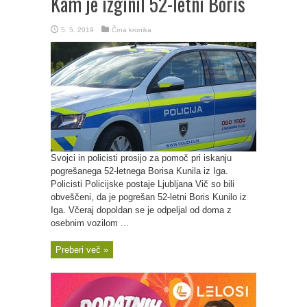
Kam je izginil 52-letni Boris
5. 5. 2019
Črna kronika
Svojci in policisti prosijo za pomoč pri iskanju
pogrešanega 52-letnega Borisa Kunila iz Iga.
Policisti Policijske postaje Ljubljana Vič so bili
obveščeni, da je pogrešan 52-letni Boris Kunilo iz
Iga. Včeraj dopoldan se je odpeljal od doma z
osebnim vozilom ...
Preberi več »