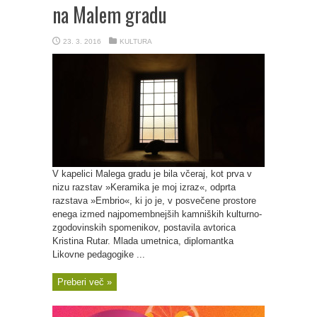
na Malem gradu
23. 3. 2016
KULTURA
V kapelici Malega gradu je bila včeraj, kot prva v
nizu razstav »Keramika je moj izraz«, odprta
razstava »Embrio«, ki jo je, v posvečene prostore
enega izmed najpomembnejših kamniških kulturno-
zgodovinskih spomenikov, postavila avtorica
Kristina Rutar. Mlada umetnica, diplomantka
Likovne pedagogike ...
Preberi več »