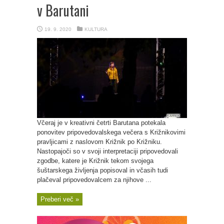
v Barutani
19. 9. 2020
KULTURA
Včeraj je v kreativni četrti Barutana potekala
ponovitev pripovedovalskega večera s Križnikovimi
pravljicami z naslovom Križnik po Križniku.
Nastopajoči so v svoji interpretaciji pripovedovali
zgodbe, katere je Križnik tekom svojega
šuštarskega življenja popisoval in včasih tudi
plačeval pripovedovalcem za njihove ...
Preberi več »