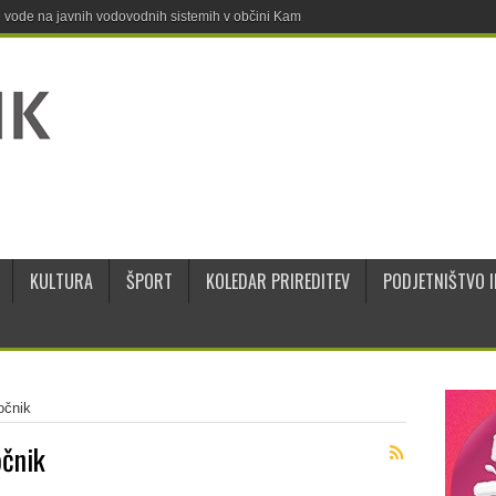
ne vode na javnih vodovodnih sistemih v občini Kamnik
KULTURA
ŠPORT
KOLEDAR PRIREDITEV
PODJETNIŠTVO I
očnik
čnik