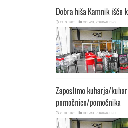
Dobra hiša Kamnik išče
21. 3. 2026
OGLASI
,
POUDARJENO
Zaposlimo kuharja/kuhar
pomočnico/pomočnika
2. 10. 2025
OGLASI
,
POUDARJENO