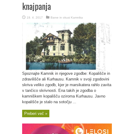
knajpanja
19. 4. 2017
Barve in okusi Kamnika
Spoznajte Kamnik in njegove zgodbe: Kopališče in
zdravilišče ali Kurhausu. Kamnik v svoji zgodovini
skriva veliko zgodb, kjer je marsikatera rahlo zavita
v tančico skrivnosti. Ena takih je zgodba o
kamniškem kopališču oziroma Kurhausu. Javno
kopališče je stalo na sotočju ...
Preberi več »