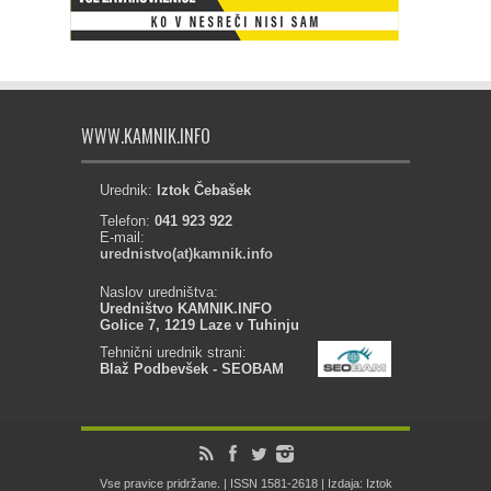
WWW.KAMNIK.INFO
Urednik:
Iztok Čebašek
Telefon:
041 923 922
E-mail:
urednistvo(at)kamnik.info
Naslov uredništva:
Uredništvo KAMNIK.INFO
Golice 7, 1219 Laze v Tuhinju
Tehnični urednik strani:
Blaž Podbevšek - SEOBAM
Vse pravice pridržane. | ISSN 1581-2618 | Izdaja: Iztok