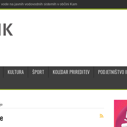
ne vode na javnih vodovodnih sistemih v občini Kamnik
KULTURA
ŠPORT
KOLEDAR PRIREDITEV
PODJETNIŠTVO I
je
je