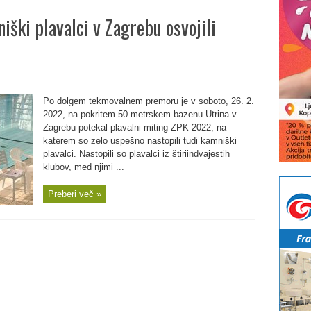
ški plavalci v Zagrebu osvojili
Po dolgem tekmovalnem premoru je v soboto, 26. 2.
2022, na pokritem 50 metrskem bazenu Utrina v
Zagrebu potekal plavalni miting ZPK 2022, na
katerem so zelo uspešno nastopili tudi kamniški
plavalci. Nastopili so plavalci iz štiriindvajestih
klubov, med njimi ...
Preberi več »