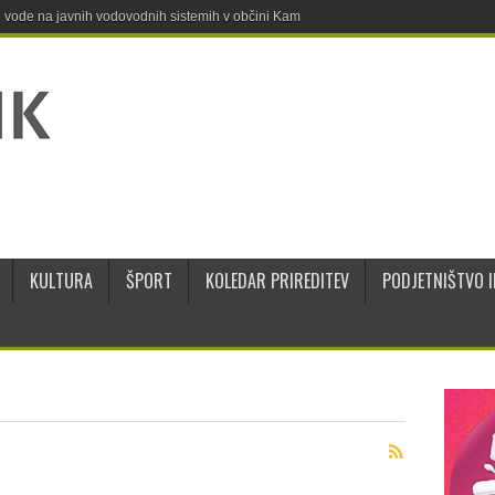
ne vode na javnih vodovodnih sistemih v občini Kamnik
KULTURA
ŠPORT
KOLEDAR PRIREDITEV
PODJETNIŠTVO I