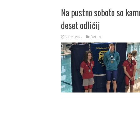
Na pustno soboto so kamni
deset odličij
27. 2. 2022
ŠPORT