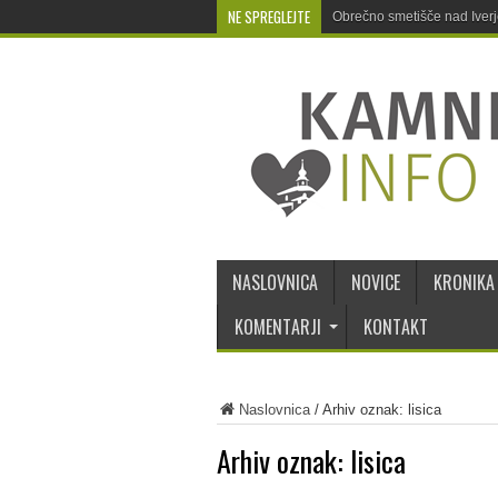
NE SPREGLEJTE
Obrečno smetišče nad Iver
NASLOVNICA
NOVICE
KRONIKA
KOMENTARJI
KONTAKT
Naslovnica
/
Arhiv oznak: lisica
Arhiv oznak:
lisica