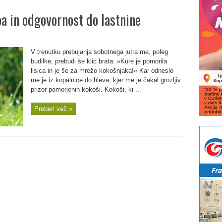
 in odgovornost do lastnine
V trenutku prebujanja sobotnega jutra me, poleg
budilke, prebudi še klic brata: »Kure je pomorila
lisica in je še za mrežo kokošnjaka!« Kar odneslo
me je iz kopalnice do hleva, kjer me je čakal grozljiv
prizor pomorjenih kokoši. Kokoši, ki ...
Preberi več »