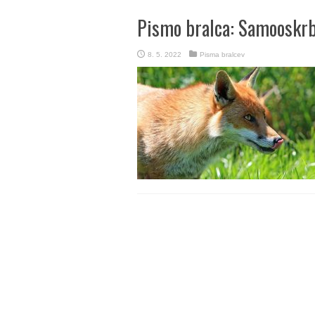
Pismo bralca: Samooskrba
8. 5. 2022
Pisma bralcev