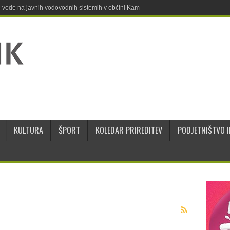
ne vode na javnih vodovodnih sistemih v občini Kamnik
KULTURA
ŠPORT
KOLEDAR PRIREDITEV
PODJETNIŠTVO I