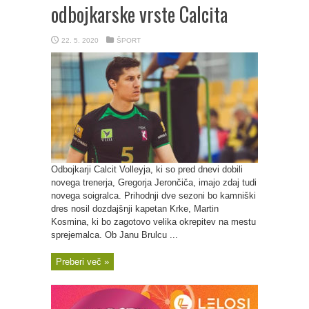
odbojkarske vrste Calcita
22. 5. 2020
ŠPORT
Odbojkarji Calcit Volleyja, ki so pred dnevi dobili
novega trenerja, Gregorja Jerončiča, imajo zdaj tudi
novega soigralca. Prihodnji dve sezoni bo kamniški
dres nosil dozdajšnji kapetan Krke, Martin
Kosmina, ki bo zagotovo velika okrepitev na mestu
sprejemalca. Ob Janu Brulcu ...
Preberi več »