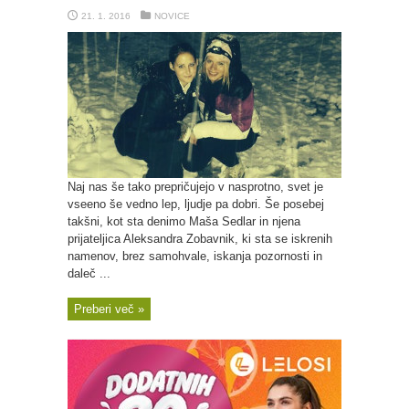
21. 1. 2016
NOVICE
Naj nas še tako prepričujejo v nasprotno, svet je
vseeno še vedno lep, ljudje pa dobri. Še posebej
takšni, kot sta denimo Maša Sedlar in njena
prijateljica Aleksandra Zobavnik, ki sta se iskrenih
namenov, brez samohvale, iskanja pozornosti in
daleč ...
Preberi več »