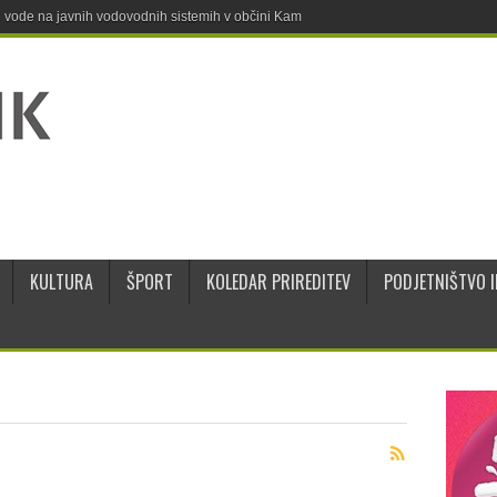
ne vode na javnih vodovodnih sistemih v občini Kamnik
KULTURA
ŠPORT
KOLEDAR PRIREDITEV
PODJETNIŠTVO I