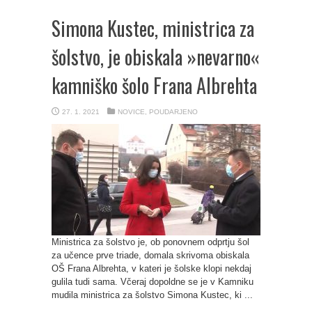
Simona Kustec, ministrica za
šolstvo, je obiskala »nevarno«
kamniško šolo Frana Albrehta
27. 1. 2021
NOVICE
,
POUDARJENO
Ministrica za šolstvo je, ob ponovnem odprtju šol
za učence prve triade, domala skrivoma obiskala
OŠ Frana Albrehta, v kateri je šolske klopi nekdaj
gulila tudi sama. Včeraj dopoldne se je v Kamniku
mudila ministrica za šolstvo Simona Kustec, ki ...