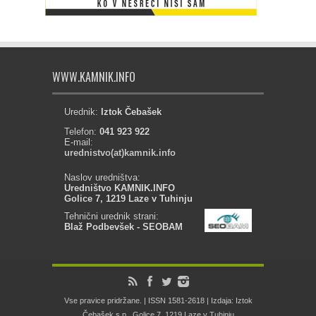
WWW.KAMNIK.INFO
Urednik:
Iztok Čebašek
Telefon:
041 923 922
E-mail:
urednistvo(at)kamnik.info
Naslov uredništva:
Uredništvo KAMNIK.INFO
Golice 7, 1219 Laze v Tuhinju
Tehnični urednik strani:
Blaž Podbevšek - SEOBAM
Vse pravice pridržane. | ISSN 1581-2618 | Izdaja: Iztok
Čebašek s.p., Golice 7, 1219 Laze v Tuhinju