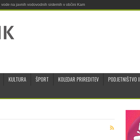
ne vode na javnih vodovodnih sistemih v občini Kamnik
KULTURA
ŠPORT
KOLEDAR PRIREDITEV
PODJETNIŠTVO I