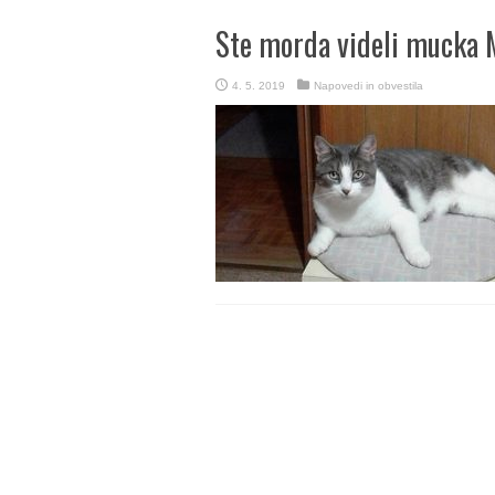
Ste morda videli mucka 
4. 5. 2019
Napovedi in obvestila