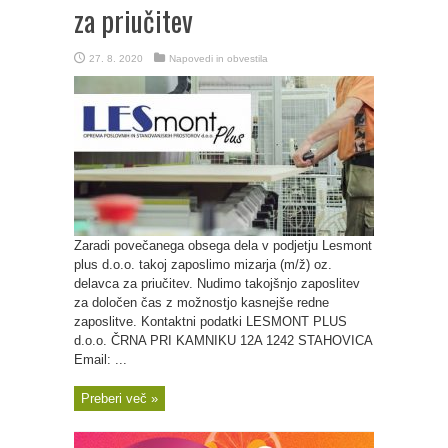
za priučitev
27. 8. 2020
Napovedi in obvestila
Zaradi povečanega obsega dela v podjetju Lesmont
plus d.o.o. takoj zaposlimo mizarja (m/ž) oz.
delavca za priučitev. Nudimo takojšnjo zaposlitev
za določen čas z možnostjo kasnejše redne
zaposlitve. Kontaktni podatki LESMONT PLUS
d.o.o. ČRNA PRI KAMNIKU 12A 1242 STAHOVICA
Email: ...
Preberi več »