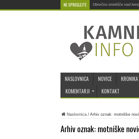
NE SPREGLEJTE
Obrečno smetišče nad Iver
NASLOVNICA
NOVICE
KRONIKA
KOMENTARJI
KONTAKT
Naslovnica
/
Arhiv oznak: motniške nov
Arhiv oznak:
motniške novi