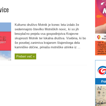
vice
Kulturno društvo Motnik je konec leta izdalo že
sedemnajsto številko Motniških novic, ki so jih
brezplačno prejela vsa gospodinjstva Krajevne
skupnosti Motnik ter lokalna društva. Vsebina, ki bo
še posebej zanimiva krajanom štajerskega dela
kamniške občine, prinaša motniške utrinke iz ...
Preberi več »