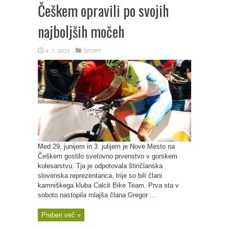
Češkem opravili po svojih
najboljših močeh
4. 7. 2016
ŠPORT
Med 29. junijem in 3. julijem je Nove Mesto na
Češkem gostilo svetovno prvenstvo v gorskem
kolesarstvu. Tja je odpotovala štiričlanska
slovenska reprezentanca, trije so bili člani
kamniškega kluba Calcit Bike Team. Prva sta v
soboto nastopila mlajša člana Gregor ...
Preberi več »