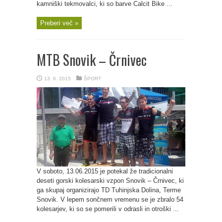
kamniški tekmovalci, ki so barve Calcit Bike ...
Preberi več »
MTB Snovik – Črnivec
13. 6. 2015
ŠPORT
V soboto, 13.06.2015 je potekal že tradicionalni
deseti gorski kolesarski vzpon Snovik – Črnivec, ki
ga skupaj organizirajo TD Tuhinjska Dolina, Terme
Snovik. V lepem sončnem vremenu se je zbralo 54
kolesarjev, ki so se pomerili v odrasli in otroški ...