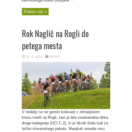
kamniškega kluba Boštjana ...
Preberi več »
Rok Naglič na Rogli do
petega mesta
26. 6. 2016
ŠPORT
V nedeljo so se gorski kolesarji v olimpijskem
krosu merili na Rogli, tam je bila mednarodna dirka
druge kategorije (UCI C.2), ki je hkrati štela tudi za
točke slovenskega pokala. Manjkali seveda niso