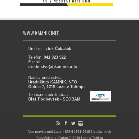
WWW.KAMNIK.INFO
Urednik:
Iztok Čebašek
Telefon:
041 923 922
E-mail:
urednistvo(at)kamnik.info
Naslov uredništva:
Uredništvo KAMNIK.INFO
Golice 7, 1219 Laze v Tuhinju
Tehnični urednik strani:
Blaž Podbevšek - SEOBAM
Vse pravice pridržane. | ISSN 1581-2618 | Izdaja: Iztok
Čebašek s.p., Golice 7, 1219 Laze v Tuhinju