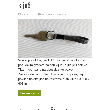
ključ
29. 5. 2023
Napovedi in obvestila
Včeraj popoldne, okoli 17. ure, je bil na pločniku
pod Malim gradom najden ključ. Ključ je znamke
Titan, vpet pa je na obesek sive barve
Zavarovalnice Triglav. Kdor ključ pogreša, naj
pokliče najditeljico na telefonsko številko 031 605
601 in ...
Preberi več »