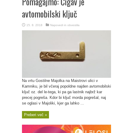
Pomagajmo: Čigav je
avtomobilski ključ
15. 8. 2018
Napovedi in obvestila
Na vrtu Gostilne Majolka na Maistrovi ulici v
Kamniku, je bil včeraj popoldne najden avtomobilski
ključ oz. del le-tega, ki pa ga lastnik najbrž kar
precej pogreša. Kdor bi ključ morda pogrešal, naj
se oglasi v Majoliki, kjer ga lahko ...
Preberi več »