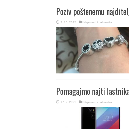
Poziv poštenemu najditel
3. 10. 2022
Napovedi in obvestila
Pomagajmo najti lastnika
17. 2. 2021
Napovedi in obvestila