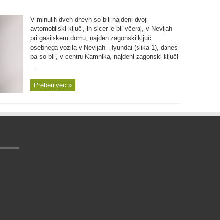
V minulih dveh dnevh so bili najdeni dvoji
avtomobilski ključi, in sicer je bil včeraj, v Nevljah
pri gasilskem domu, najden zagonski ključ
osebnega vozila v Nevljah Hyundai (slika 1), danes
pa so bili, v centru Kamnika, najdeni zagonski ključi
...
Preberi več »