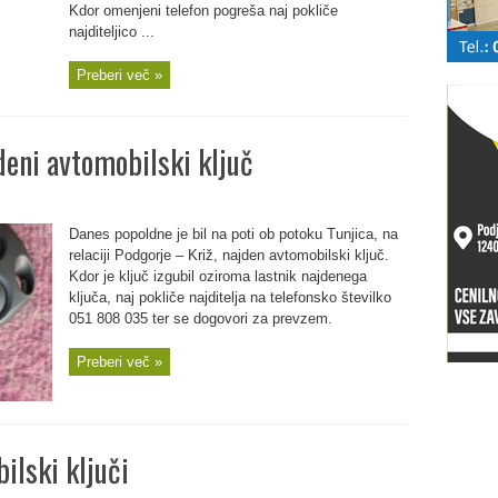
Kdor omenjeni telefon pogreša naj pokliče
najditeljico ...
Preberi več »
eni avtomobilski ključ
Danes popoldne je bil na poti ob potoku Tunjica, na
relaciji Podgorje – Križ, najden avtomobilski ključ.
Kdor je ključ izgubil oziroma lastnik najdenega
ključa, naj pokliče najditelja na telefonsko številko
051 808 035 ter se dogovori za prevzem.
Preberi več »
ilski ključi