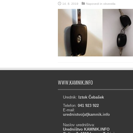
14. 8. 2019
Napovedi in obvestila
WWW.KAMNIK.INFO
Urednik:
Iztok Čebašek
Telefon:
041 923 922
E-mail:
urednistvo(at)kamnik.info
Naslov uredništva:
Uredništvo KAMNIK.INFO