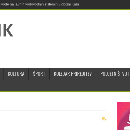
ne vode na javnih vodovodnih sistemih v občini Kamnik
KULTURA
ŠPORT
KOLEDAR PRIREDITEV
PODJETNIŠTVO I