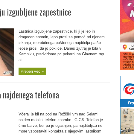
ju izgubljene zapestnice
Lastnica izgubljene zapestnice, ki ji je lep in
dragocen spomin, lepo prosi za pomoč pri njenem
iskanju, morebitnega poštenega najditelja pa še
lepše prosi, da jo pokliče. Danes zjutraj je bila v
Kamniku, predvidoma pri pekarni na Glavnem trgu
ali ...
Preberi več »
 najdenega telefona
Včeraj je bil na poti na Rožiški vrh nad Selami
najden mobilni telefon znamke LG G6. Telefon je
črne barve, ker pa je ugasnjen, pa najditeljica ne
more vzpostaviti kontakta z njegovim lastnikom.