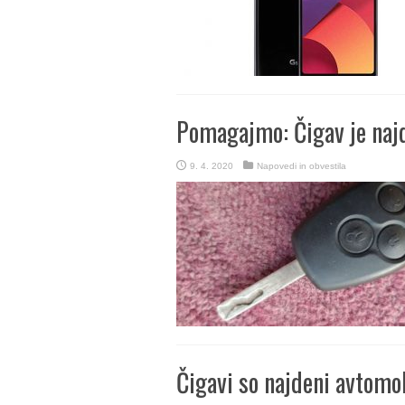
Pomagajmo: Čigav je najd
9. 4. 2020
Napovedi in obvestila
Čigavi so najdeni avtomob