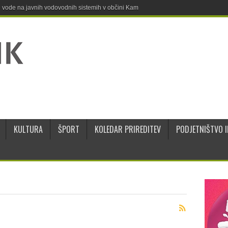
ne vode na javnih vodovodnih sistemih v občini Kamnik
KULTURA
ŠPORT
KOLEDAR PRIREDITEV
PODJETNIŠTVO I