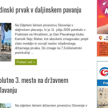
dinski prvak v daljinskem pavanju
Na Odprtem letnem prvenstvu Slovenije v
daljinskem plavanju, ki je 11. julija 2026 potekalo v
Podstrani na Hrvaškem, je član Plavalnega kluba
Kamnik Nejc Maher, kot absolutni zmagovalec prejel
zlato medaljo in osvojil naslov mladinskega
državnega prvaka. Do zmage na 7,5-kilometrski
preizkušnji ...
Preberi več »
solutno 3. mesto na državnem
lavanju
Na odprtem letnem državnem prvenstvu Slovenije v