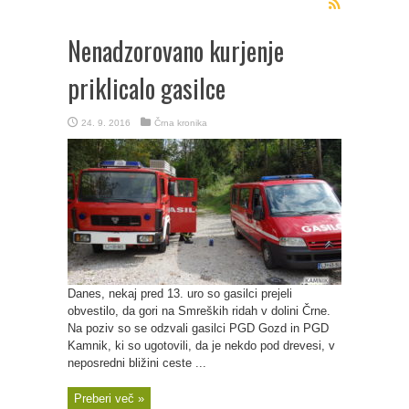
Nenadzorovano kurjenje
priklicalo gasilce
24. 9. 2016
Črna kronika
Danes, nekaj pred 13. uro so gasilci prejeli
obvestilo, da gori na Smreških ridah v dolini Črne.
Na poziv so se odzvali gasilci PGD Gozd in PGD
Kamnik, ki so ugotovili, da je nekdo pod drevesi, v
neposredni bližini ceste ...
Preberi več »