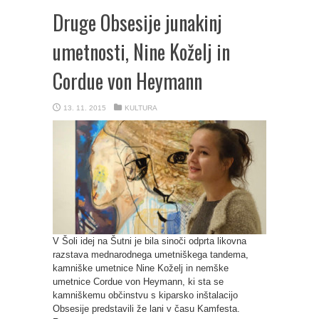
Druge Obsesije junakinj
umetnosti, Nine Koželj in
Cordue von Heymann
13. 11. 2015
KULTURA
V Šoli idej na Šutni je bila sinoči odprta likovna
razstava mednarodnega umetniškega tandema,
kamniške umetnice Nine Koželj in nemške
umetnice Cordue von Heymann, ki sta se
kamniškemu občinstvu s kiparsko inštalacijo
Obsesije predstavili že lani v času Kamfesta.