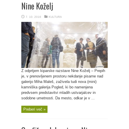
Nine Koželj
7. 10. 2016
KULTURA
Z odprtjem kiparske razstave Nine Koželj – Prepih
je, v prenovljenem prostoru nekdanje pisarne nad
galerijo Miha Maleš, zaživela tudi nova (mini)
kamniška galerija Pogled, ki bo namenjena
predvsem predstavitvi mladih ustvarjalcev in
sodobne umetnosti. Da mesto, odkar je v ...
Preberi več »