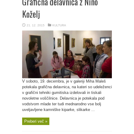
Grafična delavnica z Nino
Koželj
21. 12. 2015
KULTURA
V soboto, 19. decembra, je v galeriji Miha Maleš
potekala grafična delavnica, na kateri so udeleženci
v grafični tehniki gumitiska izdelovali in tiskali
novoletne voščilnice. Delavnica je potekala pod
vodstvom mlade ter tudi mednarodno vse bolj
uveljavljene kamniške kiparke, slikarke ...
Preberi več »