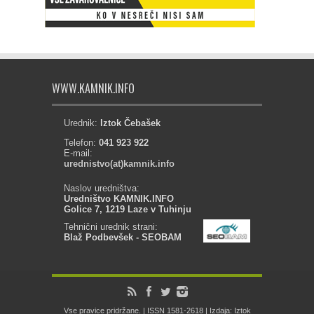
WWW.KAMNIK.INFO
Urednik:
Iztok Čebašek
Telefon:
041 923 922
E-mail:
urednistvo(at)kamnik.info
Naslov uredništva:
Uredništvo KAMNIK.INFO
Golice 7, 1219 Laze v Tuhinju
Tehnični urednik strani:
Blaž Podbevšek - SEOBAM
Vse pravice pridržane. | ISSN 1581-2618 | Izdaja: Iztok