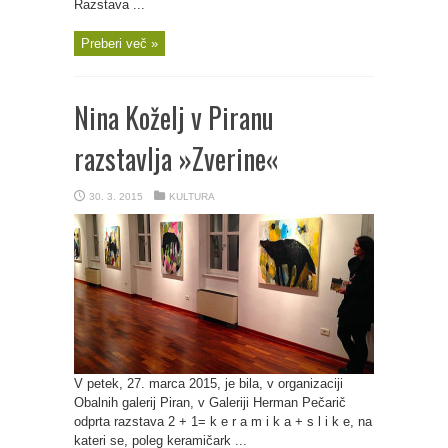
Razstava ...
Preberi več »
Nina Koželj v Piranu
razstavlja »Zverine«
30. 3. 2015
KULTURA
V petek, 27. marca 2015, je bila, v organizaciji
Obalnih galerij Piran, v Galeriji Herman Pečarič
odprta razstava 2 + 1= k e r a m i k a + s l i k e, na
kateri se, poleg keramičark ...