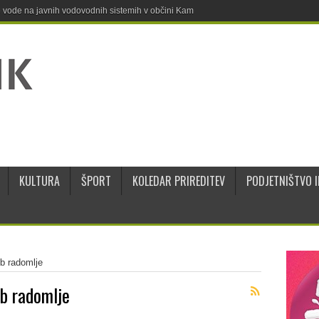
ne vode na javnih vodovodnih sistemih v občini Kamnik
KULTURA
ŠPORT
KOLEDAR PRIREDITEV
PODJETNIŠTVO I
b radomlje
b radomlje