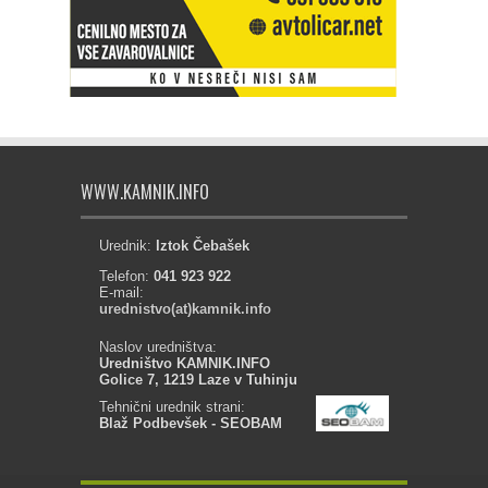
WWW.KAMNIK.INFO
Urednik:
Iztok Čebašek
Telefon:
041 923 922
E-mail:
urednistvo(at)kamnik.info
Naslov uredništva:
Uredništvo KAMNIK.INFO
Golice 7, 1219 Laze v Tuhinju
Tehnični urednik strani:
Blaž Podbevšek - SEOBAM