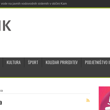
ne vode na javnih vodovodnih sistemih v občini Kamnik
KULTURA
ŠPORT
KOLEDAR PRIREDITEV
PODJETNIŠTVO I
ka
a