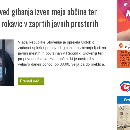
oved gibanja izven meja občine ter
rokavic v zaprtih javnih prostorih
Vlada Republike Slovenije je sprejela Odlok o
začasni splošni prepovedi gibanja in zbiranja ljudi na
javnih mestih in površinah v Republiki Sloveniji ter
prepovedi gibanja izven občin, ki je nastopil v
veljavo danes ponoči ob 00.00, velja pa do preklica.
...
Preberi več »