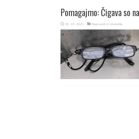
Pomagajmo: Čigava so na
26. 10. 2021
Napovedi in obvestila