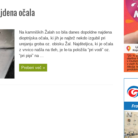
jdena očala
Na kamniških Žalah so bila danes dopoldne najdena
dioptrijska očala, ki jih je najbrž nekdo izgubil pri
urejanju groba oz. obisku Žal. Najditeljica, ki je očala
z vrvico našla na tleh, je le-ta položila “pri vodi” oz.
“pri pipi” na ...
Preberi več »