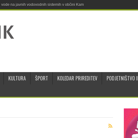
ne vode na javnih vodovodnih sistemih v občini Kamnik
KULTURA
ŠPORT
KOLEDAR PRIREDITEV
PODJETNIŠTVO I