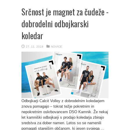
Srčnost je magnet za čudeže -
dobrodelni odbojkarski
koledar
27. 11. 2019
NOVICE
Odbojkarji Calcit Volley z dobrodelnim koledarjem
znova pomagajo – tokrat težje pokretnim in
nepokretnim oskrbovancem DSO Kamnik. Že nekaj
let kamniški odbojkarji s prodajo koledarja zbirajo
sredstva za dober namen. Letos so se namenili
pomagati starejšim občanom, ki jesen svojega ...