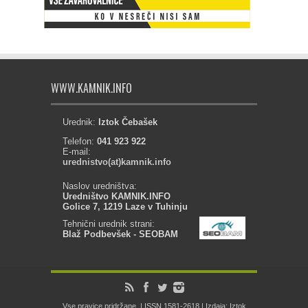
WWW.KAMNIK.INFO
Urednik:
Iztok Čebašek
Telefon:
041 923 922
E-mail:
urednistvo(at)kamnik.info
Naslov uredništva:
Uredništvo KAMNIK.INFO
Golice 7, 1219 Laze v Tuhinju
Tehnični urednik strani:
Blaž Podbevšek - SEOBAM
Vse pravice pridržane. | ISSN 1581-2618 | Izdaja: Iztok