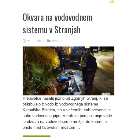
Okvara na vodovodnem
sistemu v Stranjah
21. 5. 2017
NOVICE
Prebivalce naselij južno od Zgornjih Stranj, ki se
oskrbujejo z vodo iz vodovodnega sistema
Kamniška Bistrica, so v večernih urah presenetile
suhe vodovodne pipe. Vzrok za pomanjkanje vode
je okvara na vodovodnem omrežju, do katere je
prišlo med farovškim mostom ...