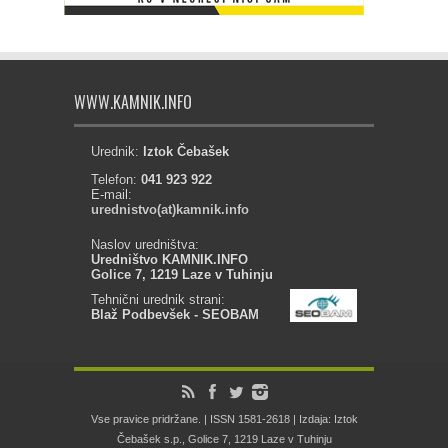
WWW.KAMNIK.INFO
Urednik:
Iztok Čebašek
Telefon:
041 923 922
E-mail:
urednistvo(at)kamnik.info
Naslov uredništva:
Uredništvo KAMNIK.INFO
Golice 7, 1219 Laze v Tuhinju
Tehnični urednik strani:
Blaž Podbevšek - SEOBAM
Vse pravice pridržane. | ISSN 1581-2618 | Izdaja: Iztok
Čebašek s.p., Golice 7, 1219 Laze v Tuhinju