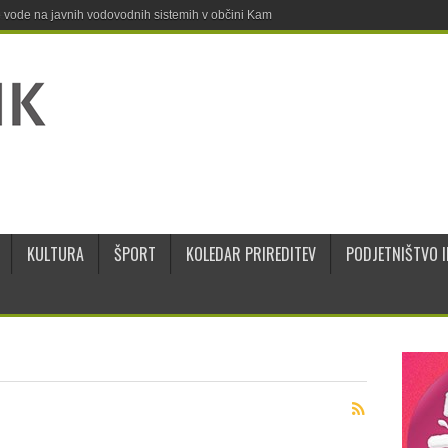
ne vode na javnih vodovodnih sistemih v občini Kamnik
KULTURA
ŠPORT
KOLEDAR PRIREDITEV
PODJETNIŠTVO I