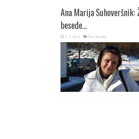
Ana Marija Suhoveršnik: 
besede…
5. 1. 2015
Črna kronika