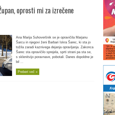
Župan, oprosti mi za izrečene
Ana Marija Suhoveršnik se je opravičila Marjanu
Šarcu in njegovi ženi Barbari Iskra Šarec, ki sta jo
tožila zaradi kaznivega dejanja opravljanja. Zakonca
Šarec sta opravičilo sprejela, sprti strani pa sta se,
s sklenitvijo poravnave, pobotali. Danes dopoldne je
bil ...
Preberi več »