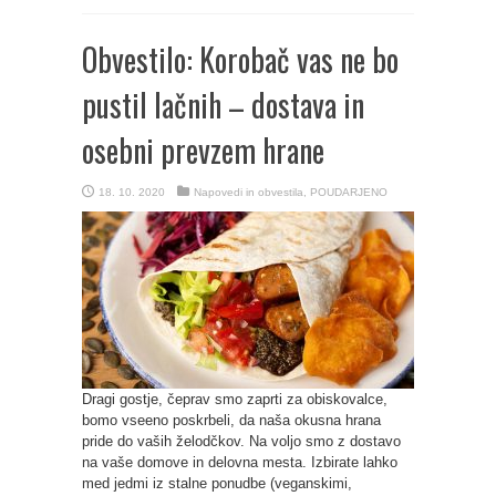
Obvestilo: Korobač vas ne bo
pustil lačnih – dostava in
osebni prevzem hrane
18. 10. 2020
Napovedi in obvestila
,
POUDARJENO
Dragi gostje, čeprav smo zaprti za obiskovalce,
bomo vseeno poskrbeli, da naša okusna hrana
pride do vaših želodčkov. Na voljo smo z dostavo
na vaše domove in delovna mesta. Izbirate lahko
med jedmi iz stalne ponudbe (veganskimi,