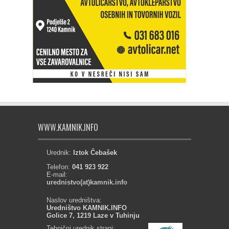
WWW.KAMNIK.INFO
Urednik:
Iztok Čebašek
Telefon:
041 923 922
E-mail:
urednistvo(at)kamnik.info
Naslov uredništva:
Uredništvo KAMNIK.INFO
Golice 7, 1219 Laze v Tuhinju
Tehnični urednik strani: