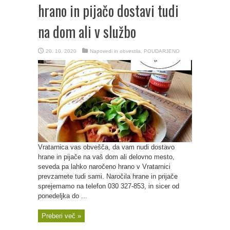
hrano in pijačo dostavi tudi
na dom ali v službo
20. 10. 2020
Napovedi in obvestila
,
POUDARJENO
Vratarnica vas obvešča, da vam nudi dostavo
hrane in pijače na vaš dom ali delovno mesto,
seveda pa lahko naročeno hrano v Vratarnici
prevzamete tudi sami. Naročila hrane in prijače
sprejemamo na telefon 030 327-853, in sicer od
ponedeljka do ...
Preberi več »