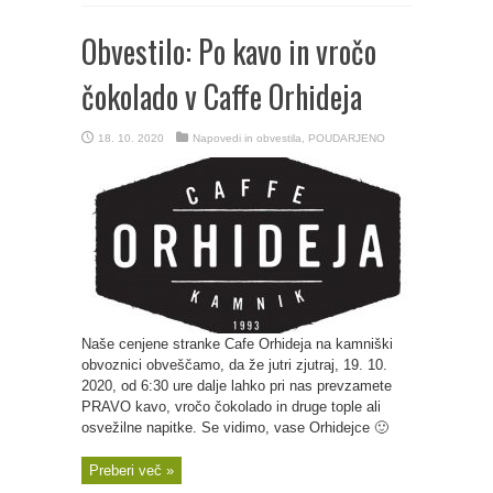
Obvestilo: Po kavo in vročo
čokolado v Caffe Orhideja
18. 10. 2020
Napovedi in obvestila
,
POUDARJENO
Naše cenjene stranke Cafe Orhideja na kamniški
obvoznici obveščamo, da že jutri zjutraj, 19. 10.
2020, od 6:30 ure dalje lahko pri nas prevzamete
PRAVO kavo, vročo čokolado in druge tople ali
osvežilne napitke. Se vidimo, vase Orhidejce 🙂
Preberi več »