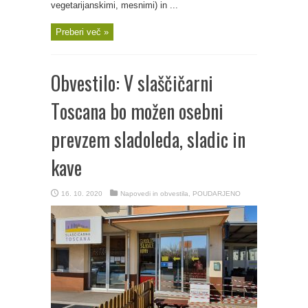
vegetarijanskimi, mesnimi) in ...
Preberi več »
Obvestilo: V slaščičarni
Toscana bo možen osebni
prevzem sladoleda, sladic in
kave
16. 10. 2020
Napovedi in obvestila
,
POUDARJENO