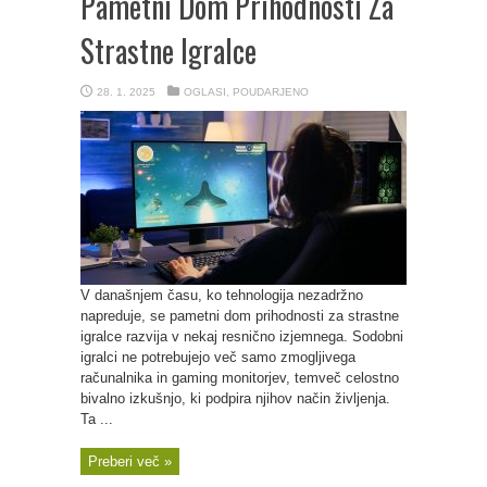
Pametni Dom Prihodnosti Za
Strastne Igralce
28. 1. 2025
OGLASI
,
POUDARJENO
V današnjem času, ko tehnologija nezadržno
napreduje, se pametni dom prihodnosti za strastne
igralce razvija v nekaj resnično izjemnega. Sodobni
igralci ne potrebujejo več samo zmogljivega
računalnika in gaming monitorjev, temveč celostno
bivalno izkušnjo, ki podpira njihov način življenja.
Ta ...
Preberi več »