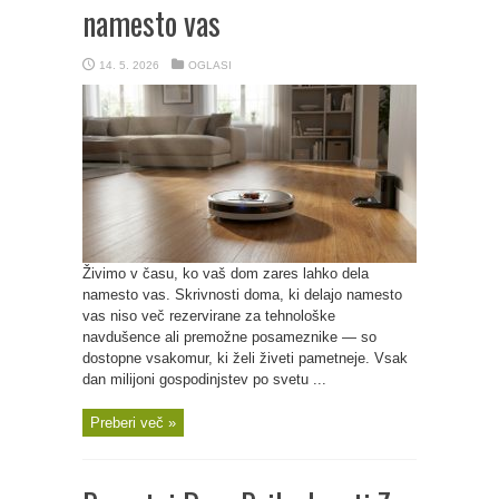
namesto vas
14. 5. 2026
OGLASI
Živimo v času, ko vaš dom zares lahko dela
namesto vas. Skrivnosti doma, ki delajo namesto
vas niso več rezervirane za tehnološke
navdušence ali premožne posameznike — so
dostopne vsakomur, ki želi živeti pametneje. Vsak
dan milijoni gospodinjstev po svetu ...
Preberi več »