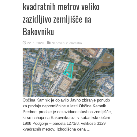
kvadratnih metrov veliko
zazidljivo zemljišče na
Bakovniku
22. 5. 2020
Napovedi in obvestila
Občina Kamnik je objavilo Javno zbiranje ponudb
za prodajo nepremičnine v lasti Občine Kamnik.
Predmet prodaje je nezazidano stavbno zemljišče,
ki se nahaja na Bakovniku oz. v katastrski občini
1908 Podgorje – parcela 1271/8, velikosti 3129
kvadratnih metrov. Izhodiščna cena ...