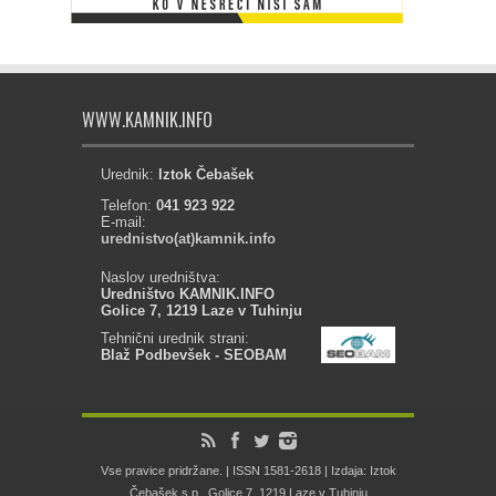
WWW.KAMNIK.INFO
Urednik:
Iztok Čebašek
Telefon:
041 923 922
E-mail:
urednistvo(at)kamnik.info
Naslov uredništva:
Uredništvo KAMNIK.INFO
Golice 7, 1219 Laze v Tuhinju
Tehnični urednik strani:
Blaž Podbevšek - SEOBAM
Vse pravice pridržane. | ISSN 1581-2618 | Izdaja: Iztok
Čebašek s.p., Golice 7, 1219 Laze v Tuhinju