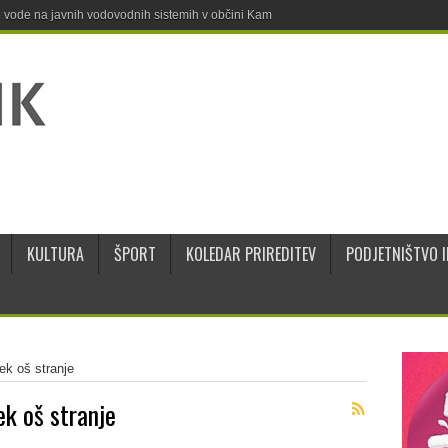
ne vode na javnih vodovodnih sistemih v občini Kamnik
KULTURA
ŠPORT
KOLEDAR PRIREDITEV
PODJETNIŠTVO I
ek oš stranje
ek oš stranje