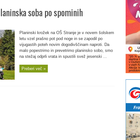
 planinska soba po spominih
Planinski krožek na OŠ Stranje je v novem šolskem
letu vzel prašno pot pod noge in se zapodil po
vijugastih poteh novim dogodivščinam naproti. Da
malo popestrimo in prevetrimo planinsko sobo, smo
na stežaj odprli vrata in spustili svež jesenski ...
Preberi več »